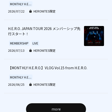
MONTHLY H.E....
2026/07/22
HERONITES限定
H.E.R.O. JAPAN TOUR 2026 メンバーシップ先
行スタート！
MEMBERSHIP
LIVE
2026/07/13
HERONITES限定
【MONTHLY H.E.R.O.】VLOG Vol.15 from H.E.R.O.
MONTHLY H.E....
2026/06/25
HERONITES限定
more