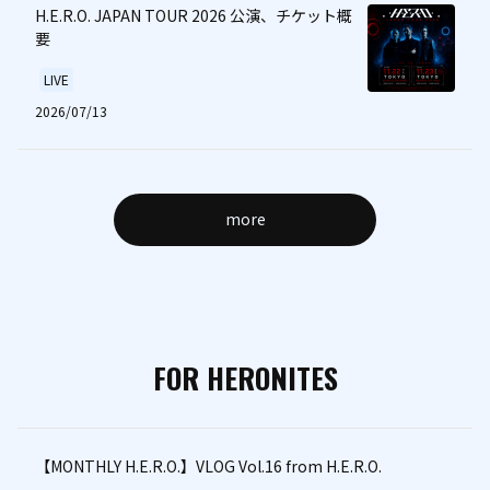
H.E.R.O. JAPAN TOUR 2026 公演、チケット概
要
LIVE
2026/07/13
more
FOR HERONITES
【MONTHLY H.E.R.O.】VLOG Vol.16 from H.E.R.O.